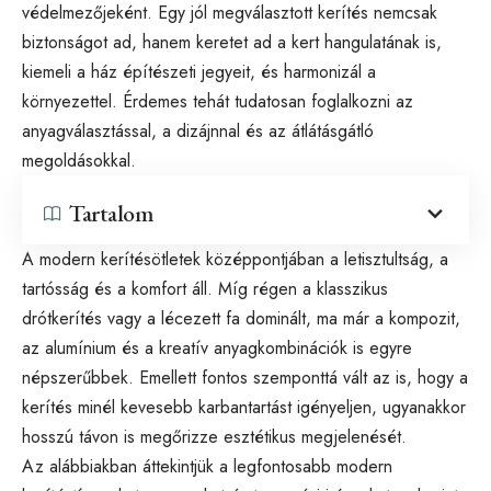
védelmezőjeként. Egy jól megválasztott kerítés nemcsak
biztonságot ad, hanem keretet ad a kert hangulatának is,
kiemeli a ház építészeti jegyeit, és harmonizál a
környezettel. Érdemes tehát tudatosan foglalkozni az
anyagválasztással, a dizájnnal és az átlátásgátló
megoldásokkal.
Tartalom
A modern kerítésötletek középpontjában a letisztultság, a
tartósság és a komfort áll. Míg régen a klasszikus
drótkerítés vagy a lécezett fa dominált, ma már a kompozit,
az alumínium és a kreatív anyagkombinációk is egyre
népszerűbbek. Emellett fontos szemponttá vált az is, hogy a
kerítés minél kevesebb karbantartást igényeljen, ugyanakkor
hosszú távon is megőrizze esztétikus megjelenését.
Az alábbiakban áttekintjük a legfontosabb modern