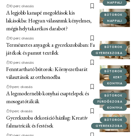
NAPPALI
10 perc olvasás
A legjobb kanapé megoldások kis
BÚTOROK
lakásokba: Hogyan válasszunk kényelmes,
NAPPALI
mégis helytakarékos darabot?
10 perc olvasás
Természetes anyagok a gyerekszobában: Fa
BÚTOROK
játékok és pamut textílek
GYEREKSZOBA
10 perc olvasás
Fenntartható bútorok: Környezetbarát
BÚTOROK
választások az otthonodba
KERT
KONYHA
9 perc olvasás
A legmodernebb konyhai csaptelepek és
BÚTOROK
mosogatótálcák
FÜRDŐSZOBA
KONYHA
9 perc olvasás
Gyerekszoba dekoráció házilag: Kreatív
BÚTOROK
falmatricák és festések
GYEREKSZOBA
10 perc olvasás