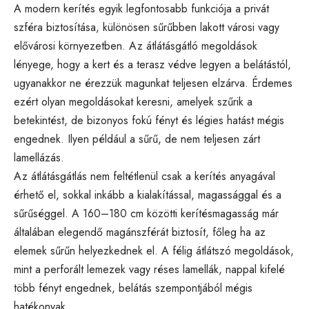
A modern kerítés egyik legfontosabb funkciója a privát
szféra biztosítása, különösen sűrűbben lakott városi vagy
elővárosi környezetben. Az átlátásgátló megoldások
lényege, hogy a kert és a terasz védve legyen a belátástól,
ugyanakkor ne érezzük magunkat teljesen elzárva. Érdemes
ezért olyan megoldásokat keresni, amelyek szűrik a
betekintést, de bizonyos fokú fényt és légies hatást mégis
engednek. Ilyen például a sűrű, de nem teljesen zárt
lamellázás.
Az átlátásgátlás nem feltétlenül csak a kerítés anyagával
érhető el, sokkal inkább a kialakítással, magassággal és a
sűrűséggel. A 160–180 cm közötti kerítésmagasság már
általában elegendő magánszférát biztosít, főleg ha az
elemek sűrűn helyezkednek el. A félig átlátszó megoldások,
mint a perforált lemezek vagy réses lamellák, nappal kifelé
több fényt engednek, belátás szempontjából mégis
hatékonyak.