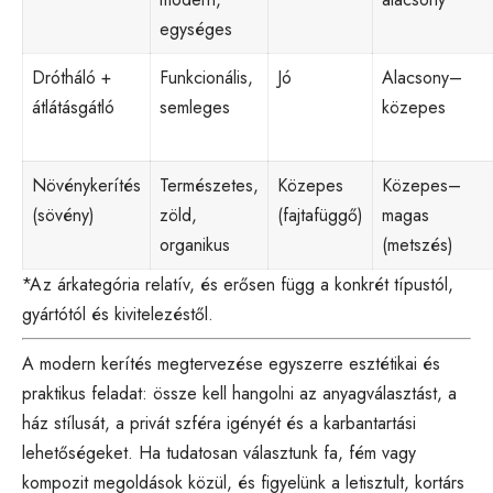
egységes
Drótháló +
Funkcionális,
Jó
Alacsony–
átlátásgátló
semleges
közepes
Növénykerítés
Természetes,
Közepes
Közepes–
(sövény)
zöld,
(fajtafüggő)
magas
organikus
(metszés)
*Az árkategória relatív, és erősen függ a konkrét típustól,
gyártótól és kivitelezéstől.
A modern kerítés megtervezése egyszerre esztétikai és
praktikus feladat: össze kell hangolni az anyagválasztást, a
ház stílusát, a privát szféra igényét és a karbantartási
lehetőségeket. Ha tudatosan választunk fa, fém vagy
kompozit megoldások közül, és figyelünk a letisztult, kortárs