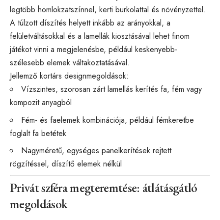
legtöbb homlokzatszínnel, kerti burkolattal és növényzettel.
A túlzott díszítés helyett inkább az arányokkal, a
felületváltásokkal és a lamellák kiosztásával lehet finom
játékot vinni a megjelenésbe, például keskenyebb-
szélesebb elemek váltakoztatásával.
Jellemző kortárs designmegoldások:
Vízszintes, szorosan zárt lamellás kerítés fa, fém vagy
kompozit anyagból
Fém- és faelemek kombinációja, például fémkeretbe
foglalt fa betétek
Nagyméretű, egységes panelkerítések rejtett
rögzítéssel, díszítő elemek nélkül
Privát szféra megteremtése: átlátásgátló
megoldások