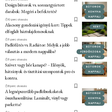
Design bútorok vs. sorozatgyártott
BÚTOROK
darabok: Megéri a befektetés?
KONYHA
NAPPALI
10 perc olvasás
Alacsony gondozási igényű kert: Tippek
KERT
elfoglalt háztulajdonosoknak
11 perc olvasás
Padlófűtés vs. Radiátor: Melyik a jobb
BÚTOROK
választás a modern nappaliba?
FÜRDŐSZOBA
NAPPALI
11 perc olvasás
Szövet vagy bőr kanapé? – Előnyök,
BÚTOROK
hátrányok és tisztítási szempontok pro és
NAPPALI
kontra.
8 perc olvasás
A legnépszerűbb padlóburkolatok
BÚTOROK
összehasonlítása: Laminált, vinyl vagy
KONYHA
NAPPALI
parketta?