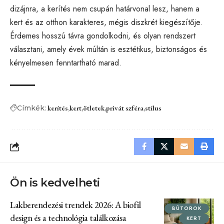
dizájnra, a kerítés nem csupán határvonal lesz, hanem a
kert és az otthon karakteres, mégis diszkrét kiegészítője.
Érdemes hosszú távra gondolkodni, és olyan rendszert
választani, amely évek múltán is esztétikus, biztonságos és
kényelmesen fenntartható marad.
Címkék:
kerítés
kert
ötletek
privát szféra
stílus
Ön is kedvelheti
Lakberendezési trendek 2026: A biofil
BÚTOROK
design és a technológia találkozása
KERT