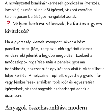
A növényzettel kombinált kerítések gondozása (metszés,
locsolás) szintén plusz időt igényel, viszont cserébe
különlegesen barátságos hangulatot adnak.
Milyen kerítést válasszak, ha fontos a gyors
kivitelezés?
Ha a gyorsaság kiemelt szempont, akkor a kész
panelkerítések (fém, kompozit, előregyártott elemes
rendszerek) jelentik a legjobb megoldást. Ezeknél a
tartóoszlopok rögzítése után a panelek gyorsan
beépíthetők, sokszor akár egy-két nap alatt is elkészülhet a
teljes kerítés. A helyszínen épített, egyedileg gyártott fa-
vagy fémkerítések általában több időt és egyeztetést
igényelnek, viszont nagyobb szabadságot adnak a
dizájnban.
Anyagok összehasonlítása modern