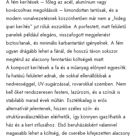
A fém kerítések – főleg az acél, alumínium vagy
kovácsoltvas megoldások – kimondottan tartósak, és a
modern vonalvezetésnek köszönhetően már nem a „hideg
ipari kerítés” jut róluk eszünkbe. A porfestett, matt felületű
panelek például elegáns, visszafogott megjelenést
biztosítanak, és minimális karbantartást igényelnek. A fém
ugyan drágább lehet a fánál, de hosszú távon sokszor
megtérül az alacsony fenntartási költségek miatt.
A kompozit kerítések a fa és a műanyag előnyeit egyesítik:
fa-hatású felületet adnak, de sokkal ellenállóbbak a
nedvességgel, UV-sugárzással, rovarokkal szemben. Nem
kell őket rendszeresen festeni, lazúrozni, és a színük is
stabilabb marad évek múltán. Esztétikailag is erős
alternatívát jelentenek, hiszen széles szín- és
struktúraválasztékban elérhetők, így könnyen igazíthatók a
ház és a kert stílusához. Első beruházásként valamivel
magasabb lehet a költség, de cserébe kifejezetten alacsony