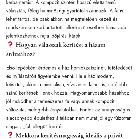
karbantartást. A kompozit szintén hosszú élettartamú
választás, főleg ha minőségi gyártótól származik. A fa is
lehet tartós, de csak akkor, ha megfelelően kezelt és
rendszeresen karbantartott, ellenkező esetben hamarabb
jelentkezhetnek rajta időjárási károk.
Hogyan válasszak kerítést a házam
stílusához?
Első lépésként érdemes a ház homlokzatszínét, tetőfedését
és nyílászáróit figyelembe venni. Ha a ház modern,
letisztult, akkor a minimalista, vízszintes lamellás, sötétebb
színű kerítések illenek hozzá. Hagyományosabb házakhoz
jól működhet a természetes fa vagy annak kompozit
változata, melegebb árnyalatokkal. Fontos az arányosság is:
alacsonyabb épülethez általában nem mutat jól egy túlzottan
magas, „fal jellegű” kerítés.
Mekkora kerítésmagasság ideális a privát