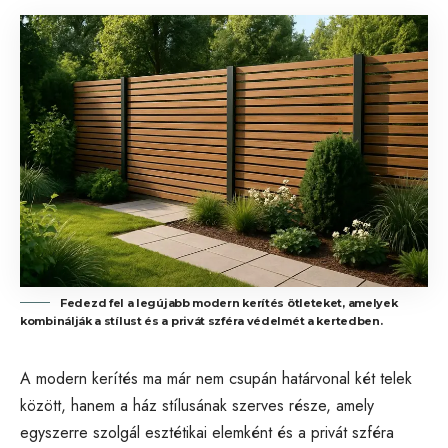
Fedezd fel a legújabb modern kerítés ötleteket, amelyek
kombinálják a stílust és a privát szféra védelmét a kertedben.
A modern kerítés ma már nem csupán határvonal két telek
között, hanem a ház stílusának szerves része, amely
egyszerre szolgál esztétikai elemként és a privát szféra