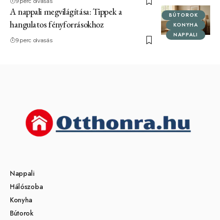
9 perc olvasás
A nappali megvilágítása: Tippek a
BÚTOROK
hangulatos fényforrásokhoz
KONYHA
NAPPALI
9 perc olvasás
Nappali
Hálószoba
Konyha
Bútorok