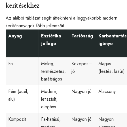
kerítésekhez
Az alábbi táblázat segít áttekinteni a leggyakoribb modern
kerítésanyagok főbb jellemzőit:
Anyag
Esztétika
Tartósság
Karbantartás
jellege
igénye
Fa
Meleg,
Közepes–
Magas
természetes,
jó
(festés, lazúr)
barátságos
Fém (acél,
Modern,
Nagyon jó
Alacsony
alu)
letisztult,
elegáns
Kompozit
Fa-hatású,
Nagyon jó
Nagyon
modern,
alacsony