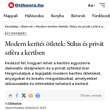
Aa
Nappali
Hálószoba
Konyha
Bútorok
Fürdőszo
Kezdőlap
»
Bútorok
»
Modern kerítés ötletek: Stílus és privát szféra a kertben
BÚTOROK
KERT
Modern kerítés ötletek: Stílus és privát
szféra a kertben
Fedezd fel, hogyan lehet a kerítés egyszerre
dekoratív dizájnelem és a privát szférád őre!
Megmutatjuk a legújabb modern kerítés ötleteket,
anyagokat és kreatív megoldásokat, amelyekkel
stílusosabbá és intimebbé teheted a kerted.
9 perc olvasás
By
Otthonra
Utolsó frissítés: 2026.02.02. 16:23