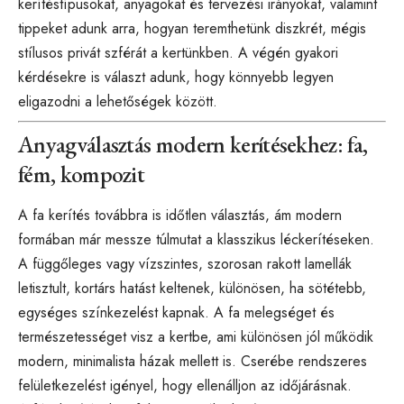
kerítéstípusokat, anyagokat és tervezési irányokat, valamint
tippeket adunk arra, hogyan teremthetünk diszkrét, mégis
stílusos privát szférát a kertünkben. A végén gyakori
kérdésekre is választ adunk, hogy könnyebb legyen
eligazodni a lehetőségek között.
Anyagválasztás modern kerítésekhez: fa,
fém, kompozit
A fa kerítés továbbra is időtlen választás, ám modern
formában már messze túlmutat a klasszikus léckerítéseken.
A függőleges vagy vízszintes, szorosan rakott lamellák
letisztult, kortárs hatást keltenek, különösen, ha sötétebb,
egységes színkezelést kapnak. A fa melegséget és
természetességet visz a kertbe, ami különösen jól működik
modern, minimalista házak mellett is. Cserébe rendszeres
felületkezelést igényel, hogy ellenálljon az időjárásnak.