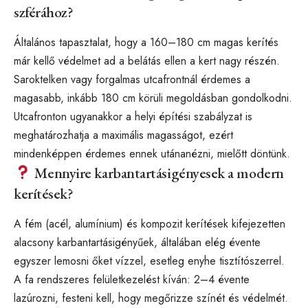
szférához?
Általános tapasztalat, hogy a 160–180 cm magas kerítés
már kellő védelmet ad a belátás ellen a kert nagy részén.
Saroktelken vagy forgalmas utcafrontnál érdemes a
magasabb, inkább 180 cm körüli megoldásban gondolkodni.
Utcafronton ugyanakkor a helyi építési szabályzat is
meghatározhatja a maximális magasságot, ezért
mindenképpen érdemes ennek utánanézni, mielőtt döntünk.
Mennyire karbantartásigényesek a modern
kerítések?
A fém (acél, alumínium) és kompozit kerítések kifejezetten
alacsony karbantartásigényűek, általában elég évente
egyszer lemosni őket vízzel, esetleg enyhe tisztítószerrel.
A fa rendszeres felületkezelést kíván: 2–4 évente
lazúrozni, festeni kell, hogy megőrizze színét és védelmét.