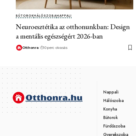
BÚTOROK
HÁLÓSZOBA
NAPPALI
Neuroesztétika az otthonunkban: Design
a mentális egészségért 2026-ban
Otthonra
10 perc olvasás
Nappali
Hálószoba
Konyha
Bútorok
Fürdőszoba
Gyerekszoba