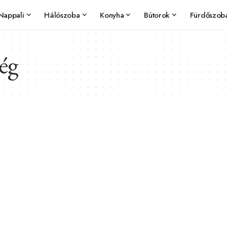
Nappali
Hálószoba
Konyha
Bútorok
Fürdőszob
ség