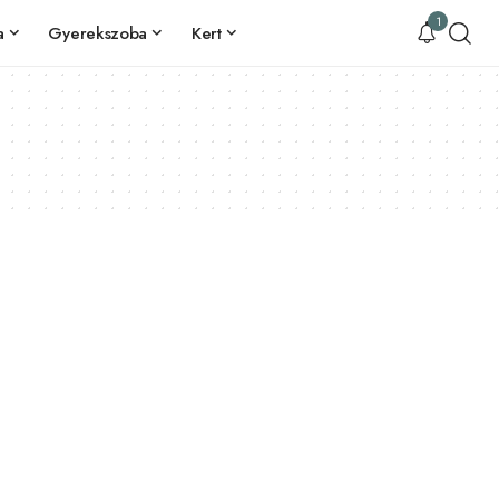
1
a
Gyerekszoba
Kert